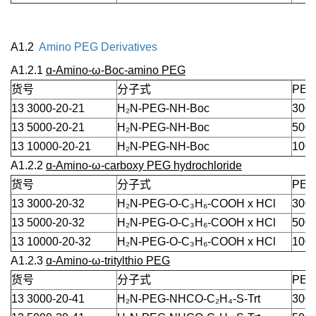
A1.2
Amino PEG Derivatives
A1.2.1
ɑ-Amino-
ω
-Boc-amino PEG
货号
分子式
PEG
13 3000-20-21
H₂N-PEG-NH-Boc
3000
13 5000-20-21
H₂N-PEG-NH-Boc
5000
13 10000-20-21
H₂N-PEG-NH-Boc
1000
A1.2.2
ɑ-Amino-ω-carboxy PEG hydrochloride
货号
分子式
PEG
13 3000-20-32
H₂N-PEG-O-C₃H₆-COOH x HCl
3000
13 5000-20-32
H₂N-PEG-O-C₃H₆-COOH x HCl
5000
13 10000-20-32
H₂N-PEG-O-C₃H₆-COOH x HCl
1000
A1.2.3
ɑ-Amino-ω-tritylthio PEG
货号
分子式
PEG
13 3000-20-41
H₂N-PEG-NHCO-C₂H₄-S-Trt
3000