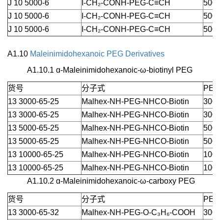
J 10 5000-6
I-CH₂-CONH-PEG-C≡CH
5000
J 10 5000-6
I-CH₂-CONH-PEG-C≡CH
5000
J 10 5000-6
I-CH₂-CONH-PEG-C≡CH
5000
A1.10
Maleinimidohexanoic PEG Derivatives
A1.10.1 ɑ-Maleinimidohexanoic-ω-biotinyl PEG
货号
分子式
PEG
13 3000-65-25
Malhex-NH-PEG-NHCO-Biotin
3000
13 3000-65-25
Malhex-NH-PEG-NHCO-Biotin
3000
13 5000-65-25
Malhex-NH-PEG-NHCO-Biotin
5000
13 5000-65-25
Malhex-NH-PEG-NHCO-Biotin
5000
13 10000-65-25
Malhex-NH-PEG-NHCO-Biotin
1000
13 10000-65-25
Malhex-NH-PEG-NHCO-Biotin
1000
A1.10.2 ɑ-Maleinimidohexanoic-ω-carboxy PEG
货号
分子式
PEG
13 3000-65-32
Malhex-NH-PEG-O-C₃H₆-COOH
3000