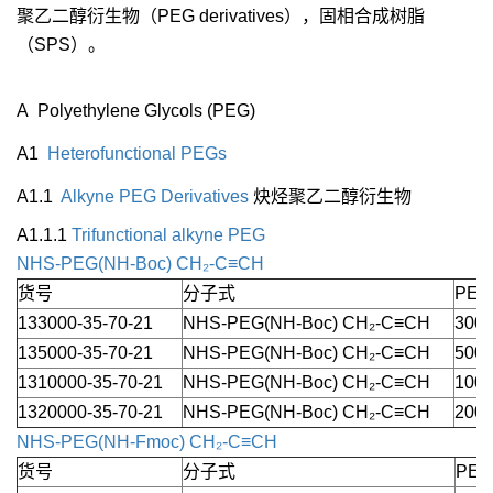
聚乙二醇衍生物（PEG derivatives），固相合成树脂
（SPS）。
A Polyethylene Glycols (PEG)
A1
Heterofunctional PEGs
A1.1
Alkyne PEG Derivatives
炔烃聚乙二醇衍生物
A1.1.1
Trifunctional alkyne PEG
NHS-PEG(NH-Boc) CH₂-C≡CH
货号
分子式
PEG
133000-35-70-21
NHS-PEG(NH-Boc) CH₂-C≡CH
3000
135000-35-70-21
NHS-PEG(NH-Boc) CH₂-C≡CH
5000
1310000-35-70-21
NHS-PEG(NH-Boc) CH₂-C≡CH
1000
1320000-35-70-21
NHS-PEG(NH-Boc) CH₂-C≡CH
2000
NHS-PEG(NH-Fmoc) CH₂-C≡CH
货号
分子式
PEG