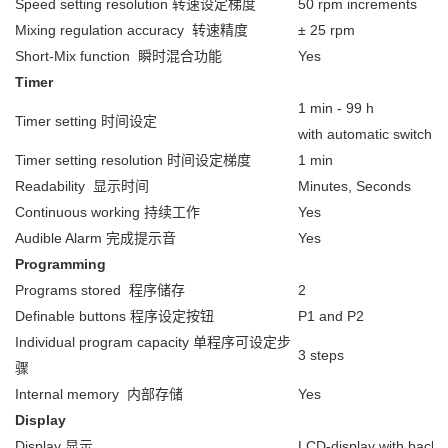
Speed setting resolution 转速设定梯度
50 rpm increments
Mixing regulation accuracy 转速精度
± 25 rpm
Short-Mix function 瞬时混合功能
Yes
Timer
1 min - 99 h
Timer setting 时间设定
with automatic switch t
Timer setting resolution 时间设定梯度
1 min
Readability 显示时间
Minutes, Seconds
Continuous working 持续工作
Yes
Audible Alarm 完成提示音
Yes
Programming
Programs stored 程序储存
2
Definable buttons 程序设定按钮
P1 and P2
Individual program capacity 单程序可设定步
3 steps
骤
Internal memory 内部存储
Yes
Display
Display 显示
LCD-display with backli