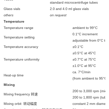
standard microcentrifuge tubes
Glass vials
2.0 and 4.0 ml glass vials
others
on request
Temperature
Temperature range
ambient to 99°C
0.1°C increment
Temperature setting
adjustable from 0°C to
Temperature accuracy
±0.1°C
±0.5°C at 45°C
Temperature uniformity
±0.7°C at 75°C
±1.0°C at 95°C
ca. 7°C/min
Heat-up time
(from ambient to 95°C i
Mixing
200 to 3,000 rpm (micr
Mixing frequency 转速
200 to 1,800 rpm (tubes,
Mixing orbit 转动幅度
constant 2 mm diamete